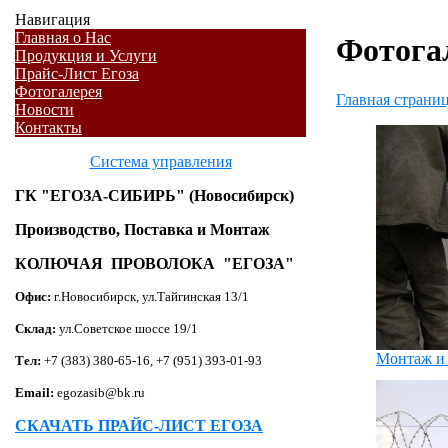
Навигация
Главная о Нас
Фотога
Продукция и Услуги
Прайс-Лист Егоза
Фотогалерея
Главная страни
Новости
Контакты
Система управления
ГК "ЕГОЗА-СИБИРЬ" (Новосибирск)
Производство, Поставка и Монтаж
КОЛЮЧАЯ ПРОВОЛОКА "ЕГОЗА"
Офис:
г.Новосибирск, ул.Тайгинская 13/1
Склад:
ул.Советское шоссе 19/1
Монтаж и 
Тел:
+7 (383) 380-65-16, +7 (951) 393-01-93
Email:
egozasib@bk.ru
СКАЧАТЬ ПРАЙС-ЛИСТ ЕГОЗА