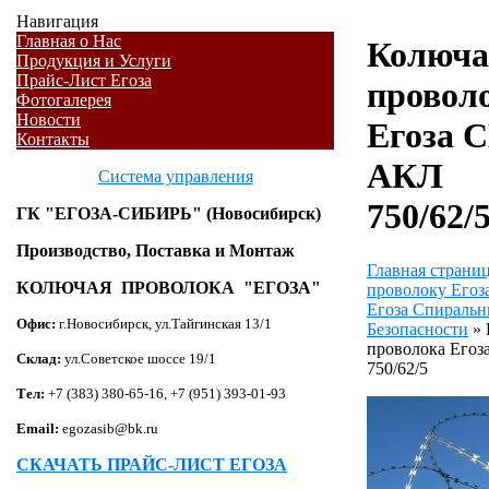
Навигация
Главная о Нас
Колюча
Продукция и Услуги
Прайс-Лист Егоза
провол
Фотогалерея
Новости
Егоза 
Контакты
АКЛ
Система управления
750/62/
ГК "ЕГОЗА-СИБИРЬ" (Новосибирск)
Производство, Поставка и Монтаж
Главная страни
КОЛЮЧАЯ ПРОВОЛОКА "ЕГОЗА"
проволоку Егоз
Егоза Спиральн
Офис:
г.Новосибирск, ул.Тайгинская 13/1
Безопасности
»
проволока Его
Склад:
ул.Советское шоссе 19/1
750/62/5
Тел:
+7 (383) 380-65-16, +7 (951) 393-01-93
Email:
egozasib@bk.ru
СКАЧАТЬ ПРАЙС-ЛИСТ ЕГОЗА