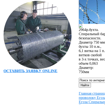
2964
р.
бухта.
Спиральный ба
безопасности.
Диаметр 750 мм
бухты 10 п.м.,
6,1 витка на 1 п.
витков скобой
в 3-х точках, вес
объем 0,063
Диаметр:
ОСТАВИТЬ ЗАЯВКУ ONLINE
750
мм
Главная страни
проволоку Егоз
Егоза Спиральн